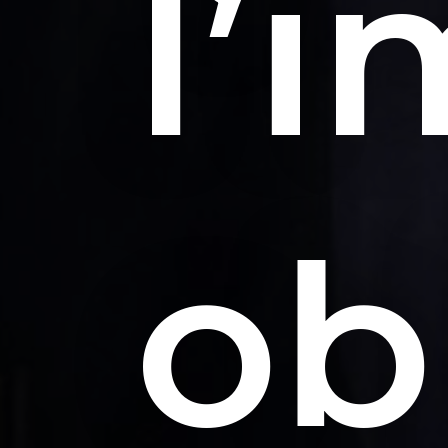
l’
ob