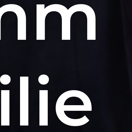
imm
ilie